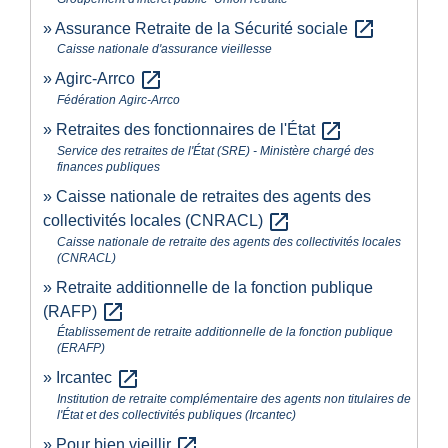
open_in_new
Assurance Retraite de la Sécurité sociale
Caisse nationale d'assurance vieillesse
open_in_new
Agirc-Arrco
Fédération Agirc-Arrco
open_in_new
Retraites des fonctionnaires de l'État
Service des retraites de l'État (SRE) - Ministère chargé des
finances publiques
Caisse nationale de retraites des agents des
open_in_new
collectivités locales (CNRACL)
Caisse nationale de retraite des agents des collectivités locales
(CNRACL)
Retraite additionnelle de la fonction publique
open_in_new
(RAFP)
Établissement de retraite additionnelle de la fonction publique
(ERAFP)
open_in_new
Ircantec
Institution de retraite complémentaire des agents non titulaires de
l'État et des collectivités publiques (Ircantec)
open_in_new
Pour bien vieillir