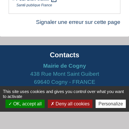
Santé publique France
Signaler une erreur sur cette page
Contacts
Mairie de Cogny
438 Rue Mont Saint Guibert
69640 Cogny - FRANCE
+33 4 74 67 30 55
This site uses cookies and gives you control over what you want
to activate
Contact par formulaire
OK, accept all
Deny all cookies
Personalize
Horaires
Lundi : 16h30 - 18h30