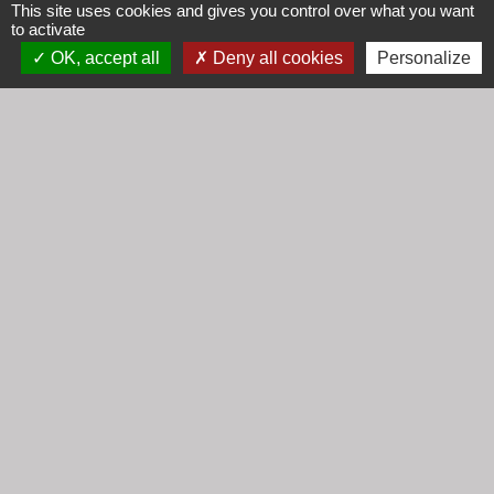
This site uses cookies and gives you control over what you want
to activate
OK, accept all
Deny all cookies
Personalize
Contacts
Mairie de Cogny
438 Rue Mont Saint Guibert
69640 Cogny - FRANCE
+33 4 74 67 30 55
Contact par formulaire
Horaires
Lundi : 16h30 - 18h30
Mardi : 8h30 - 12h00
Mercredi : 9h00 - 12h00
Vendredi : 16h00 - 18h00
email :
secretariat@cogny.fr