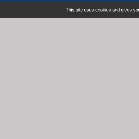
This site uses cookies and gives you
L
Communauté d'Agglomération 