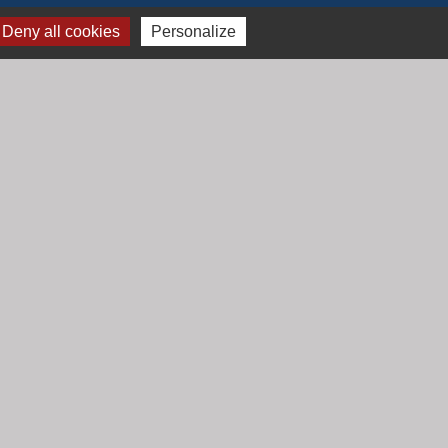
Deny all cookies
Personalize
Jumelage
Mont Saint Guibert (Belgique)