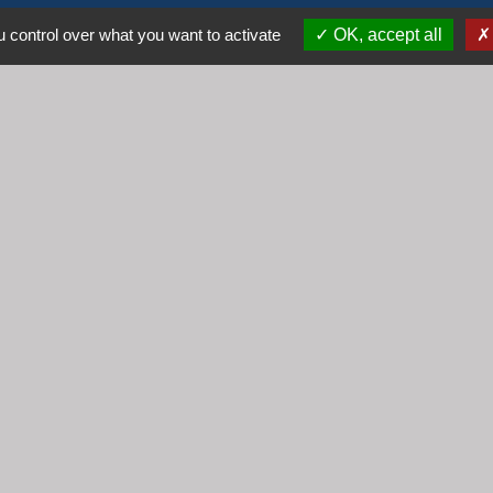
69640 Cogny - FRANCE
 control over what you want to activate
OK, accept all
+33 4 74 67 30 55
Contact par formulaire
Horaires
Lundi : 16h30 - 18h30
Mardi : 8h30 - 12h00
Mercredi : 9h00 - 12h00
Vendredi : 16h00 - 18h00
email :
secretariat@cogny.fr
iens
Villefranche Beaujolais Saône