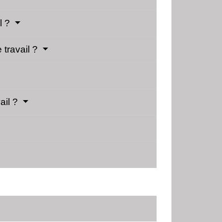
l ?
 travail ?
ail ?