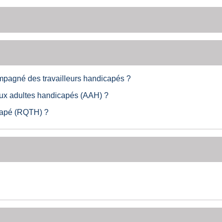
ompagné des travailleurs handicapés ?
n aux adultes handicapés (AAH) ?
capé (RQTH) ?