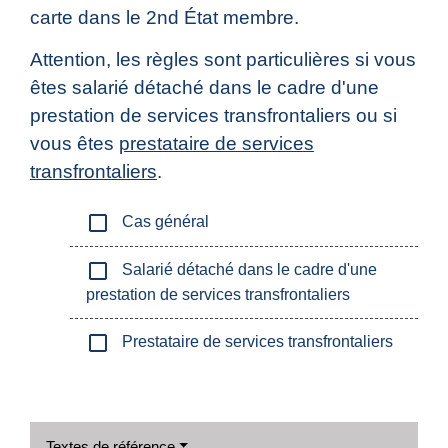
carte dans le 2
nd
État membre.
Attention, les règles sont particulières si vous
êtes salarié détaché dans le cadre d'une
prestation de services transfrontaliers ou si
vous êtes
prestataire de services
transfrontaliers
.
check_box_outline_blank
Cas général
check_box_outline_blank
Salarié détaché dans le cadre d'une
prestation de services transfrontaliers
check_box_outline_blank
Prestataire de services transfrontaliers
Textes de référence