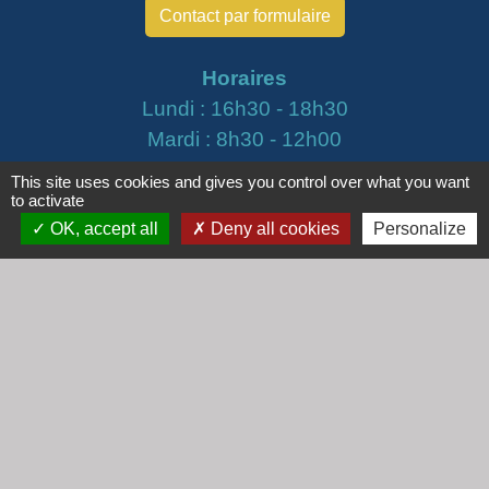
Contact par formulaire
Horaires
Lundi : 16h30 - 18h30
Mardi : 8h30 - 12h00
Mercredi : 9h00 - 12h00
This site uses cookies and gives you control over what you want
Vendredi : 16h00 - 18h00
to activate
OK, accept all
Deny all cookies
Personalize
email :
secretariat@cogny.fr
Liens
Communauté d'Agglomération Villefranche
Beaujolais Saône
Commune de Denicé