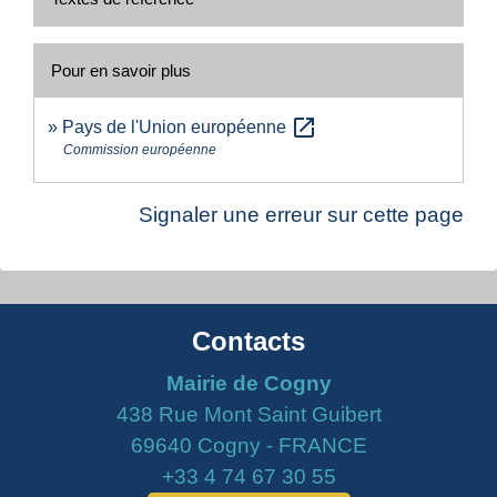
Pour en savoir plus
open_in_new
Pays de l'Union européenne
Commission européenne
Signaler une erreur sur cette page
Contacts
Mairie de Cogny
438 Rue Mont Saint Guibert
69640 Cogny - FRANCE
+33 4 74 67 30 55