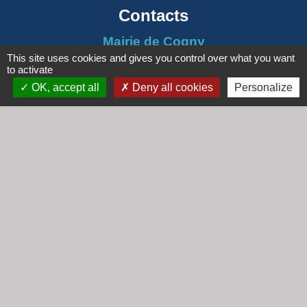
Contacts
Mairie de Cogny
This site uses cookies and gives you control over what you want
438 Rue Mont Saint Guibert
to activate
69640 Cogny - FRANCE
OK, accept all
Deny all cookies
Personalize
+33 4 74 67 30 55
Contact par formulaire
Horaires
Lundi : 16h30 - 18h30
Mardi : 8h30 - 12h00
Mercredi : 9h00 - 12h00
Vendredi : 16h00 - 18h00
email :
secretariat@cogny.fr