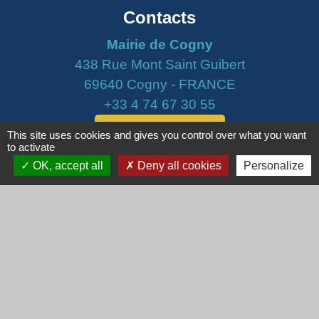
Contacts
Mairie de Cogny
438 Rue Mont Saint Guibert
69640 Cogny - FRANCE
+33 4 74 67 30 55
Contact par formulaire
This site uses cookies and gives you control over what you want
to activate
OK, accept all
Deny all cookies
Personalize
Horaires
Lundi : 16h30 - 18h30
Mardi : 8h30 - 12h00
Mercredi : 9h00 - 12h00
Vendredi : 16h00 - 18h00
email :
secretariat@cogny.fr