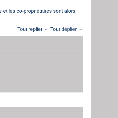
 et les co-propriétaires sont alors
Tout replier
Tout déplier
keyboard_arrow_up
keyboard_arrow_down