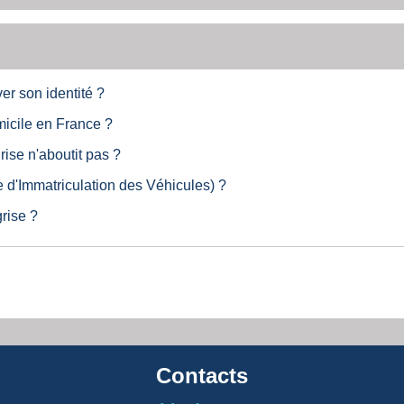
er son identité ?
micile en France ?
ise n'aboutit pas ?
 d'Immatriculation des Véhicules) ?
grise ?
Contacts