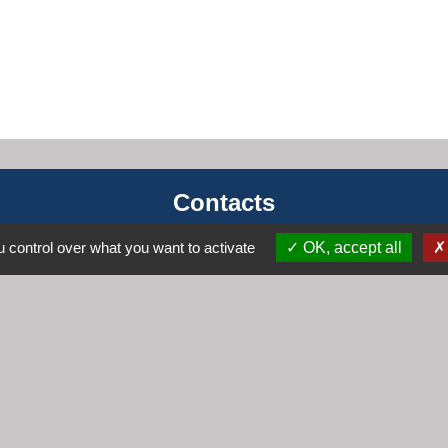
Contacts
Mairie de Cogny
 control over what you want to activate
OK, accept all
438 Rue Mont Saint Guibert
69640 Cogny - FRANCE
+33 4 74 67 30 55
Contact par formulaire
Horaires
Lundi : 16h30 - 18h30