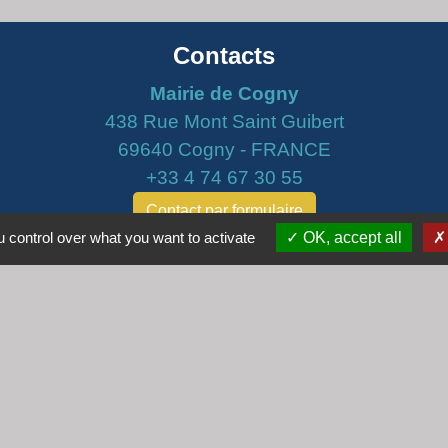
Contacts
Mairie de Cogny
438 Rue Mont Saint Guibert
69640 Cogny - FRANCE
+33 4 74 67 30 55
Contact par formulaire
 control over what you want to activate
OK, accept all
Horaires
Lundi : 16h30 - 18h30
Mardi : 8h30 - 12h00
Mercredi : 9h00 - 12h00
Vendredi : 16h00 - 18h00
email :
secretariat@cogny.fr