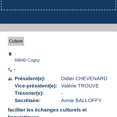
Culture
location_on
-
69640 Cogny
-
phone
Président(e):
Didier CHEVENARD
people
Vice-président(e):
Valérie TROUVE
Trésorier(e):
-
Secrétaire:
Annie BALLOFFY
faciliter les échanges culturels et