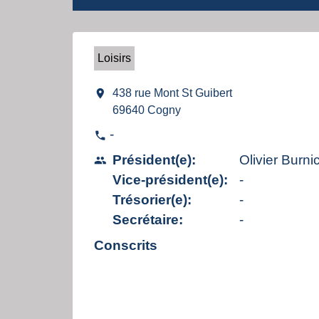
Loisirs
location_on
438 rue Mont St Guibert
69640 Cogny
-
phone
Président(e):
Olivier Burn
people
Vice-président(e):
-
Trésorier(e):
-
Secrétaire:
-
Conscrits