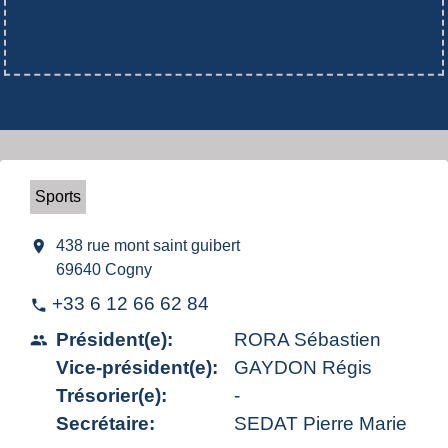
Sports
location_on
438 rue mont saint guibert
69640 Cogny
+33 6 12 66 62 84
phone
Président(e):
RORA Sébastien
people
Vice-président(e):
GAYDON Régis
Trésorier(e):
-
Secrétaire:
SEDAT Pierre Marie