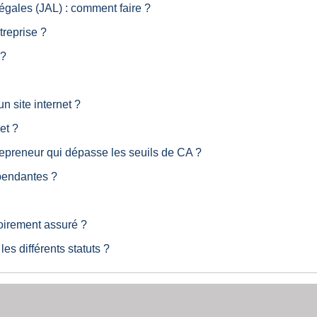
égales (JAL) : comment faire ?
treprise ?
 ?
 site internet ?
et ?
epreneur qui dépasse les seuils de CA ?
épendantes ?
toirement assuré ?
les différents statuts ?