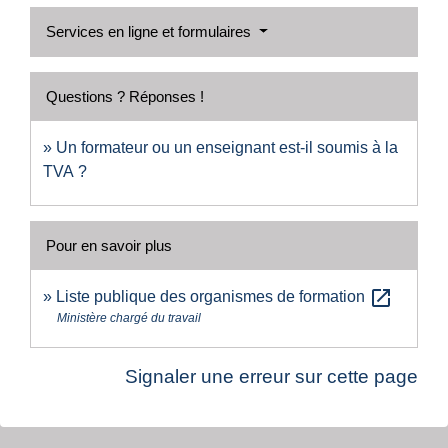
Services en ligne et formulaires
Questions ? Réponses !
Un formateur ou un enseignant est-il soumis à la
TVA ?
Pour en savoir plus
open_in_new
Liste publique des organismes de formation
Ministère chargé du travail
Signaler une erreur sur cette page