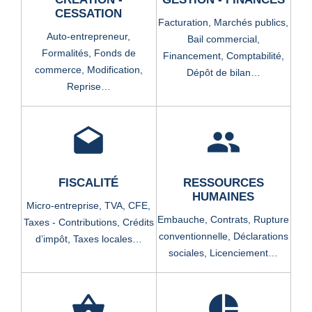
CESSATION
Facturation,
Marchés publics,
Auto-entrepreneur,
Bail commercial,
Formalités,
Fonds de
Financement,
Comptabilité,
commerce,
Modification,
Dépôt de bilan…
Reprise…
drafts
people
FISCALITÉ
RESSOURCES
HUMAINES
Micro-entreprise,
TVA,
CFE,
Embauche,
Contrats,
Rupture
Taxes - Contributions,
Crédits
conventionnelle,
Déclarations
d’impôt,
Taxes locales…
sociales,
Licenciement…
shopping_basket
pie_chart