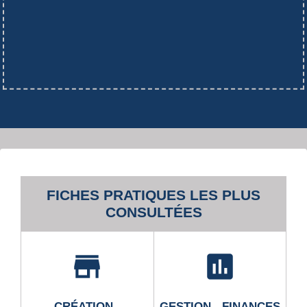
FICHES PRATIQUES LES PLUS
CONSULTÉES
store
assessment
CRÉATION -
GESTION - FINANCES