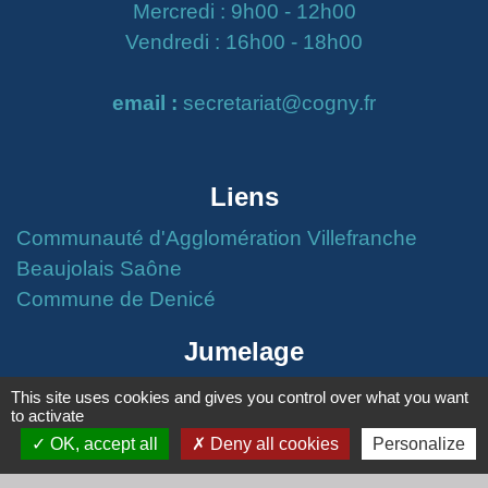
Mercredi : 9h00 - 12h00
Vendredi : 16h00 - 18h00
email :
secretariat@cogny.fr
Liens
Communauté d'Agglomération Villefranche
Beaujolais Saône
Commune de Denicé
Jumelage
Mont Saint Guibert (Belgique)
This site uses cookies and gives you control over what you want
to activate
OK, accept all
Deny all cookies
Personalize
Mentions légales
-
Politique de confidentialité
-