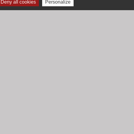
Deny all cookies
Personalize
Jumelage
Mont Saint Guibert (Belgique)
-
Gestion des cookies