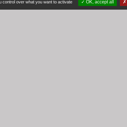
 control over what you want to activate
OK, accept all
Mardi : 8h30 - 12h00
Mercredi : 9h00 - 12h00
Vendredi : 16h00 - 18h00
email :
secretariat@cogny.fr
iens
Villefranche Beaujolais Saône
tique de confidentialité
-
Accessibilité
-
Plan du site
Site créé en partenariat avec Réseau des Communes