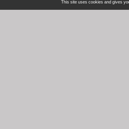
This site uses cookies and gives you
L
Communauté d'Agglomération 
Commune de Denicé
Mentions légales
-
Poli