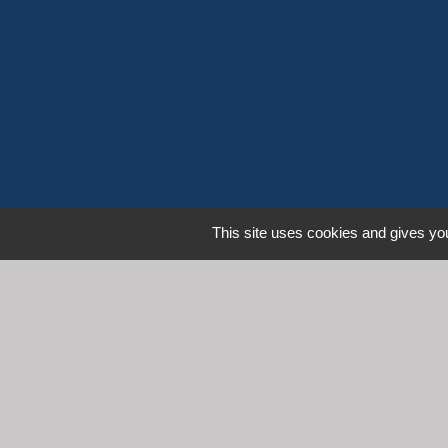
This site uses cookies and gives you
L
Communauté d'Agglomération 
Commune de Denicé