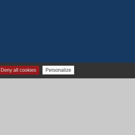
Deny all cookies
Personalize
Jumelage
Mont Saint Guibert (Belgique)