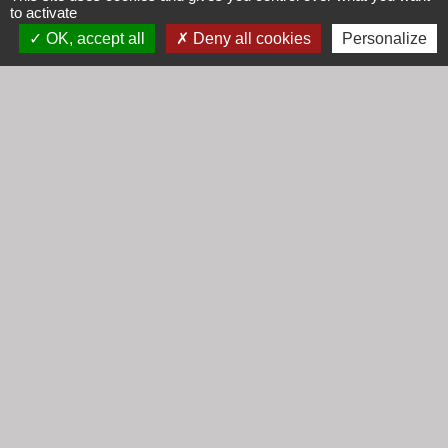
Lundi : 16h30 - 18h30
to activate
Mardi : 8h30 - 12h00
OK, accept all
Deny all cookies
Personalize
Mercredi : 9h00 - 12h00
Vendredi : 16h00 - 18h00
email :
secretariat@cogny.fr
Liens
Communauté d'Agglomération Villefranche
Beaujolais Saône
Commune de Denicé
Jumelage
Mont Saint Guibert (Belgique)