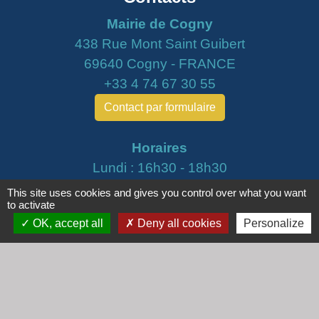
Mairie de Cogny
438 Rue Mont Saint Guibert
69640 Cogny - FRANCE
+33 4 74 67 30 55
Contact par formulaire
Horaires
Lundi : 16h30 - 18h30
Mardi : 8h30 - 12h00
This site uses cookies and gives you control over what you want
to activate
Mercredi : 9h00 - 12h00
OK, accept all
Deny all cookies
Personalize
Vendredi : 16h00 - 18h00
email :
secretariat@cogny.fr