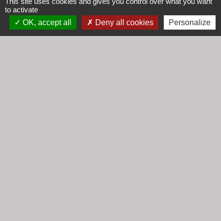
This site uses cookies and gives you control over what you want
to activate
email :
secretariat@cogny.fr
OK, accept all
Deny all cookies
Personalize
Liens
Communauté d'Agglomération Villefranche
Beaujolais Saône
Commune de Denicé
Jumelage
Mont Saint Guibert (Belgique)
Mentions légales
-
Politique de confidentialité
-
Accessibilité
-
Plan du site
-
Gestion des cookies