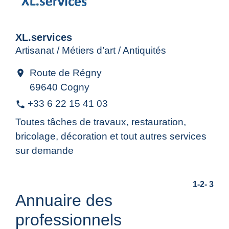
XL.services
Artisanat / Métiers d’art / Antiquités
Route de Régny
location_on
69640 Cogny
+33 6 22 15 41 03
phone
Toutes tâches de travaux, restauration,
bricolage, décoration et tout autres services
sur demande
1
-2
-
3
Annuaire des
professionnels