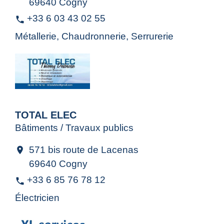
69640 Cogny
+33 6 03 43 02 55
phone
Métallerie, Chaudronnerie, Serrurerie
TOTAL ELEC
Bâtiments / Travaux publics
571 bis route de Lacenas
location_on
69640 Cogny
+33 6 85 76 78 12
phone
Électricien