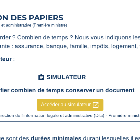
N DES PAPIERS
e et administrative (Première ministre)
 garder ? Combien de temps ? Nous vous indiquons les
te : assurance, banque, famille, impôts, logement, tra
teur
:
assignment
SIMULATEUR
ifier combien de temps conserver un document
open_in_new
Accéder au simulateur
irection de l'information légale et administrative (Dila) - Première minist
ge sont des
durées minimales
durant lesquelles il 