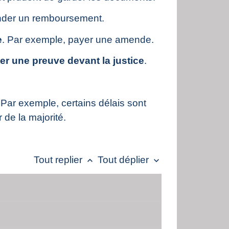
nder un remboursement.
e
. Par exemple, payer une amende.
er une preuve devant la justice
.
Par exemple, certains délais sont
de la majorité.
Tout replier
Tout déplier
keyboard_arrow_up
keyboard_arrow_down