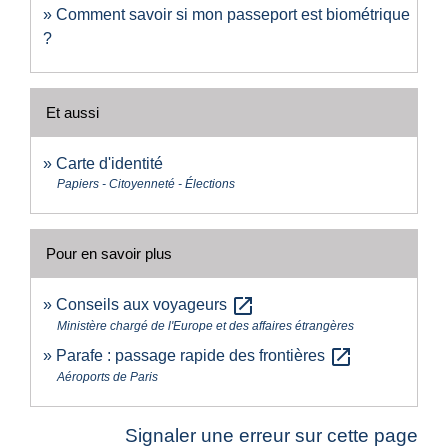
Comment savoir si mon passeport est biométrique
?
Et aussi
Carte d'identité
Papiers - Citoyenneté - Élections
Pour en savoir plus
open_in_new
Conseils aux voyageurs
Ministère chargé de l'Europe et des affaires étrangères
open_in_new
Parafe : passage rapide des frontières
Aéroports de Paris
Signaler une erreur sur cette page