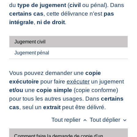
du
type de jugement
(
civil
ou pénal). Dans
certains cas
, cette délivrance n'est
pas
intégrale
,
ni de droit
.
Jugement civil
Jugement pénal
Vous pouvez demander une
copie
exécutoire
pour faire
exécuter
un jugement
et/ou
une
copie simple
(copie conforme)
pour tous les autres usages. Dans
certains
cas
, seul un
extrait
peut être délivré.
Tout replier
Tout déplier
keyboard_arrow_up
keyboard_arrow_down
Comment faire la demande de copie d'un