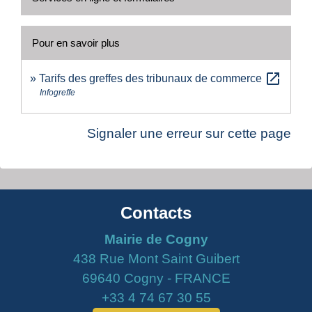
Pour en savoir plus
open_in_new
Tarifs des greffes des tribunaux de commerce
Infogreffe
Signaler une erreur sur cette page
Contacts
Mairie de Cogny
438 Rue Mont Saint Guibert
69640 Cogny - FRANCE
+33 4 74 67 30 55