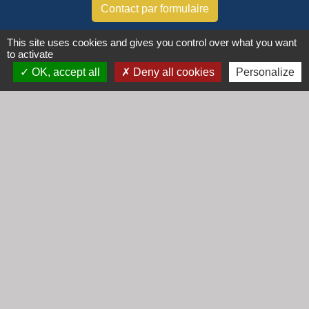
Contact par formulaire
This site uses cookies and gives you control over what you want
Horaires
to activate
Lundi : 16h30 - 18h30
OK, accept all
Deny all cookies
Personalize
Mardi : 8h30 - 12h00
Mercredi : 9h00 - 12h00
Vendredi : 16h00 - 18h00
email :
secretariat@cogny.fr
Liens
Communauté d'Agglomération Villefranche
Beaujolais Saône
Commune de Denicé