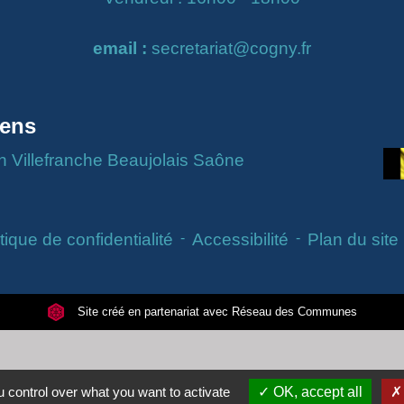
email :
secretariat@cogny.fr
iens
Villefranche Beaujolais Saône
tique de confidentialité
-
Accessibilité
-
Plan du site
Site créé en partenariat avec Réseau des Communes
 control over what you want to activate
OK, accept all