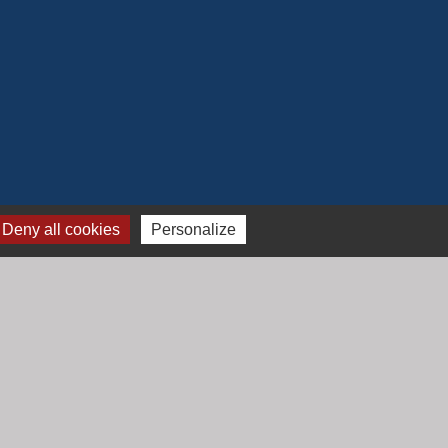
Deny all cookies
Personalize
Jumelage
Mont Saint Guibert (Belgique)