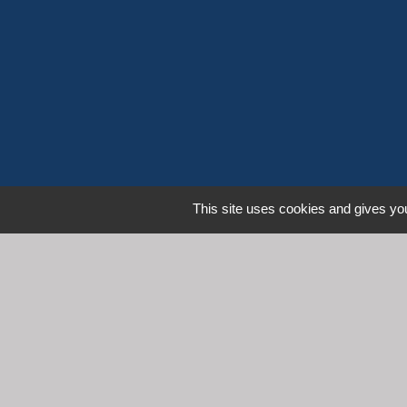
This site uses cookies and gives you
L
Communauté d'Agglomération 
Commune de Denicé