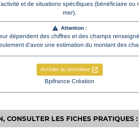
 l'activité et de situations spécifiques (bénéficiaire o
mer).
Attention :
warning
eur dépendent des chiffres et des champs renseignés. 
eulement d'avoir une estimation du montant des cha
open_in_new
Accéder au simulateur
Bpifrance Création
, CONSULTER LES FICHES PRATIQUES :