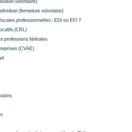
olution volontaire)
ndividuel (fermeture volontaire)
iscales professionnelles : EDI ou EFI ?
ocatifs (CRL)
es professions libérales
ntreprises (CVAE)
rt
ssions
es