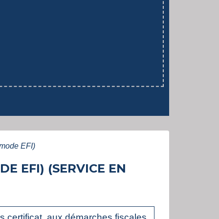
 (mode EFI)
E EFI) (SERVICE EN
 certificat, aux démarches fiscales