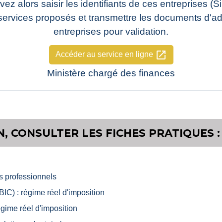
ez alors saisir les identifiants de ces entreprises (
 services proposés et transmettre les documents d'a
entreprises pour validation.
open_in_new
Accéder au service en ligne
Ministère chargé des finances
, CONSULTER LES FICHES PRATIQUES :
es professionnels
IC) : régime réel d'imposition
ime réel d'imposition