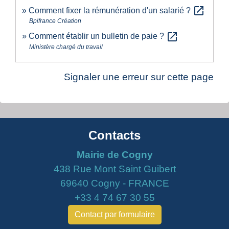
open_in_new
Comment fixer la rémunération d'un salarié ?
Bpifrance Création
open_in_new
Comment établir un bulletin de paie ?
Ministère chargé du travail
Signaler une erreur sur cette page
Contacts
Mairie de Cogny
438 Rue Mont Saint Guibert
69640 Cogny - FRANCE
+33 4 74 67 30 55
Contact par formulaire