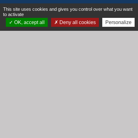
Horaires
This site uses cookies and gives you control over what you want
to activate
Lundi : 16h30 - 18h30
OK, accept all
Deny all cookies
Personalize
Mardi : 8h30 - 12h00
Mercredi : 9h00 - 12h00
Vendredi : 16h00 - 18h00
email :
secretariat@cogny.fr
Liens
Communauté d'Agglomération Villefranche
Beaujolais Saône
Commune de Denicé
Jumelage