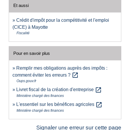
Et aussi
Crédit d'impôt pour la compétitivité et l'emploi
(CICE) à Mayotte
Fiscalité
Pour en savoir plus
Remplir mes obligations auprès des impôts :
open_in_new
comment éviter les erreurs ?
Oups.gouv.fr
open_in_new
Livret fiscal de la création d'entreprise
Ministère chargé des finances
open_in_new
L'essentiel sur les bénéfices agricoles
Ministère chargé des finances
Signaler une erreur sur cette page