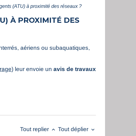
rgents (ATU) à proximité des réseaux ?
U) À PROXIMITÉ DES
terrés, aériens ou subaquatiques,
vrage
) leur envoie un
avis de travaux
Tout replier
Tout déplier
keyboard_arrow_up
keyboard_arrow_down