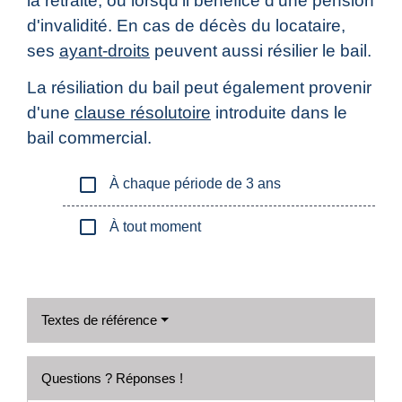
la retraite, ou lorsqu'il bénéfice d'une pension
d'invalidité. En cas de décès du locataire,
ses
ayant-droits
peuvent aussi résilier le bail.
La résiliation du bail peut également provenir
d'une
clause résolutoire
introduite dans le
bail commercial.
check_box_outline_blank
À chaque période de 3 ans
check_box_outline_blank
À tout moment
Textes de référence
Questions ? Réponses !