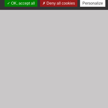
OK, accept all
Deny all cookies
Personalize
Horaires
Lundi : 16h30 - 18h30
Mardi : 8h30 - 12h00
Mercredi : 9h00 - 12h00
Vendredi : 16h00 - 18h00
email :
secretariat@cogny.fr
Liens
Communauté d'Agglomération Villefranche
Beaujolais Saône
Commune de Denicé
Jumelage