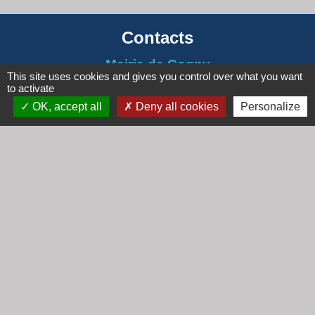
Contacts
Mairie de Cogny
This site uses cookies and gives you control over what you want
438 Rue Mont Saint Guibert
to activate
69640 Cogny - FRANCE
OK, accept all
Deny all cookies
Personalize
+33 4 74 67 30 55
Contact par formulaire
Horaires
Lundi : 16h30 - 18h30
Mardi : 8h30 - 12h00
Mercredi : 9h00 - 12h00
Vendredi : 16h00 - 18h00
email :
secretariat@cogny.fr