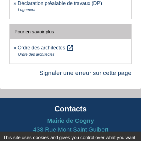
Déclaration préalable de travaux (DP)
Logement
Pour en savoir plus
open_in_new
Ordre des architectes
Ordre des architectes
Signaler une erreur sur cette page
Contacts
Mairie de Cogny
438 Rue Mont Saint Guibert
This site uses cookies and gives you control over what you want
69640 Cogny - FRANCE