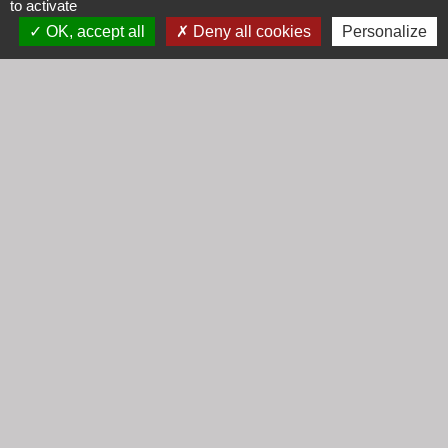
to activate
+33 4 74 67 30 55
OK, accept all
Deny all cookies
Personalize
Contact par formulaire
Horaires
Lundi : 16h30 - 18h30
Mardi : 8h30 - 12h00
Mercredi : 9h00 - 12h00
Vendredi : 16h00 - 18h00
email :
secretariat@cogny.fr
Liens
Communauté d'Agglomération Villefranche
Beaujolais Saône