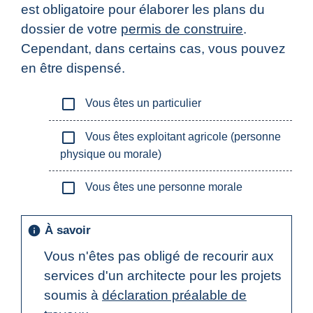
est obligatoire pour élaborer les plans du
dossier de votre
permis de construire
.
Cependant, dans certains cas, vous pouvez
en être dispensé.
check_box_outline_blank
Vous êtes un particulier
check_box_outline_blank
Vous êtes exploitant agricole (personne
physique ou morale)
check_box_outline_blank
Vous êtes une personne morale
À savoir
info
Vous n'êtes pas obligé de recourir aux
services d'un architecte pour les projets
soumis à
déclaration préalable de