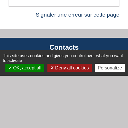
Signaler une erreur sur cette page
Contacts
This site uses cookies and gives you control over what you want
Mairie de Cogny
to activate
438 Rue Mont Saint Guibert
OK, accept all
Deny all cookies
Personalize
69640 Cogny - FRANCE
+33 4 74 67 30 55
Contact par formulaire
Horaires
Lundi : 16h30 - 18h30
Mardi : 8h30 - 12h00