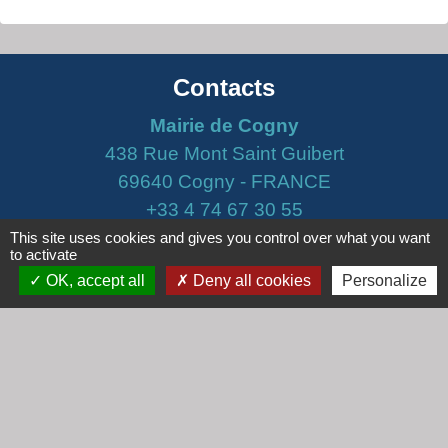
Contacts
Mairie de Cogny
438 Rue Mont Saint Guibert
69640 Cogny - FRANCE
+33 4 74 67 30 55
This site uses cookies and gives you control over what you want
Contact par formulaire
to activate
OK, accept all
Deny all cookies
Personalize
Horaires
Lundi : 16h30 - 18h30
Mardi : 8h30 - 12h00
Mercredi : 9h00 - 12h00
Vendredi : 16h00 - 18h00