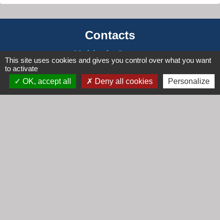
Contacts
Mairie de Cogny
This site uses cookies and gives you control over what you want
438 Rue Mont Saint Guibert
to activate
69640 Cogny - FRANCE
OK, accept all
Deny all cookies
Personalize
+33 4 74 67 30 55
Contact par formulaire
Horaires
Lundi : 16h30 - 18h30
Mardi : 8h30 - 12h00
Mercredi : 9h00 - 12h00
Vendredi : 16h00 - 18h00