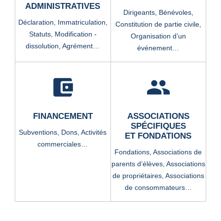
ADMINISTRATIVES
Dirigeants,
Bénévoles,
Déclaration,
Immatriculation,
Constitution de partie civile,
Statuts,
Modification -
Organisation d’un
dissolution,
Agrément…
événement…
account_balance_wallet
group
FINANCEMENT
ASSOCIATIONS
SPÉCIFIQUES
Subventions,
Dons,
Activités
ET FONDATIONS
commerciales…
Fondations,
Associations de
parents d’élèves,
Associations
de propriétaires,
Associations
de consommateurs…