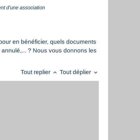
nt d'une association
r pour en bénéficier, quels documents
tre annulé,... ? Nous vous donnons les
Tout replier
Tout déplier
keyboard_arrow_up
keyboard_arrow_down