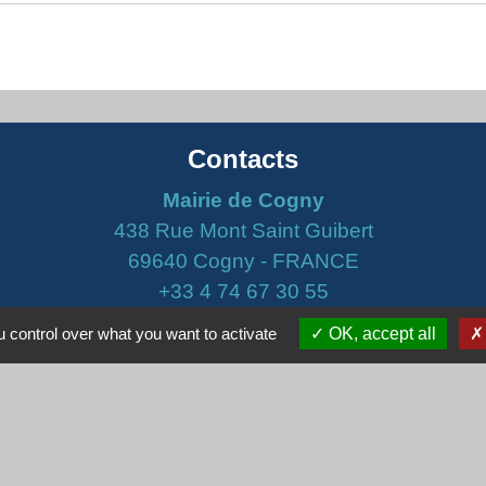
Contacts
Mairie de Cogny
438 Rue Mont Saint Guibert
69640 Cogny - FRANCE
+33 4 74 67 30 55
Contact par formulaire
 control over what you want to activate
OK, accept all
Horaires
Lundi : 16h30 - 18h30
Mardi : 8h30 - 12h00
Mercredi : 9h00 - 12h00