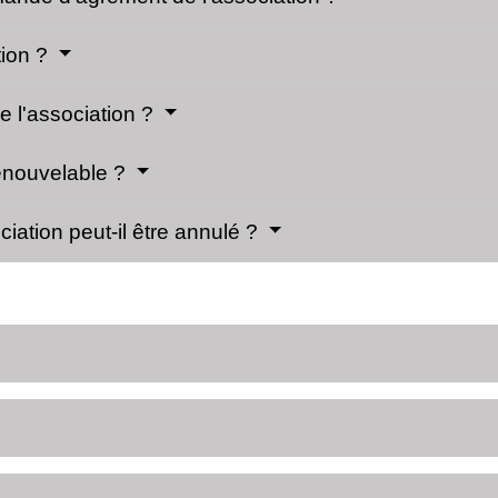
tion ?
e l'association ?
renouvelable ?
iation peut-il être annulé ?