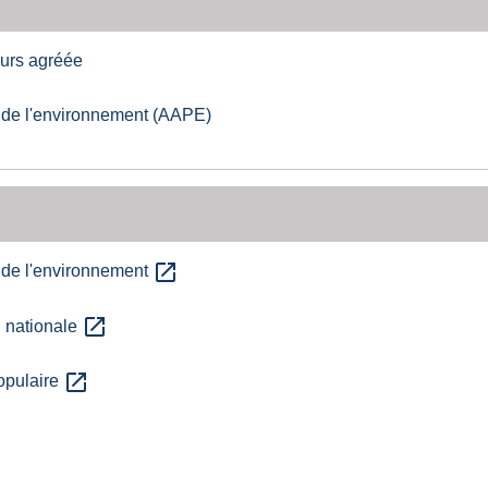
urs agréée
 de l'environnement (AAPE)
open_in_new
 de l'environnement
open_in_new
n nationale
open_in_new
opulaire