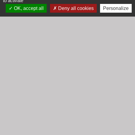
to activate
Mardi : 8h30 - 12h00
OK, accept all
Deny all cookies
Personalize
Mercredi : 9h00 - 12h00
Vendredi : 16h00 - 18h00
email :
secretariat@cogny.fr
Liens
Communauté d'Agglomération Villefranche
Beaujolais Saône
Commune de Denicé
Jumelage
Mont Saint Guibert (Belgique)