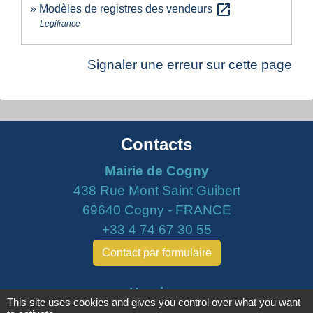
open_in_new
Modèles de registres des vendeurs
Legifrance
Signaler une erreur sur cette page
Contacts
Mairie de Cogny
438 Rue Mont Saint Guibert
69640 Cogny - FRANCE
+33 4 74 67 30 55
Contact par formulaire
Horaires
This site uses cookies and gives you control over what you want
Lundi : 16h30 - 18h30