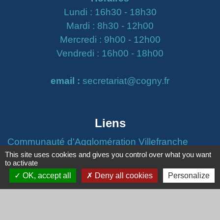
Lundi : 16h30 - 18h30
Mardi : 8h30 - 12h00
Mercredi : 9h00 - 12h00
Vendredi : 16h00 - 18h00
email :
secretariat@cogny.fr
Liens
Communauté d'Agglomération Villefranche
Beaujolais Saône
This site uses cookies and gives you control over what you want
to activate
Commune de Denicé
OK, accept all
Deny all cookies
Personalize
Jumelage
Mont Saint Guibert (Belgique)