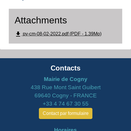
Attachments
file_download
pv-cm-08-02-2022.pdf (PDF - 1.39Mo)
Contacts
Mairie de Cogny
438 Rue Mont Saint Guibert
69640 Cogny - FRANCE
+33 4 74 67 30 55
Contact par formulaire
Horaires