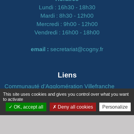
Lundi : 16h30 - 18h30
Mardi : 8h30 - 12h00
Mercredi : 9h00 - 12h00
Vendredi : 16h00 - 18h00
email :
secretariat@cogny.fr
Liens
Communauté d'Agglomération Villefranche
Beaujolais Saône
This site uses cookies and gives you control over what you want
to activate
Commune de Denicé
OK, accept all
Deny all cookies
Personalize
Jumelage
Mont Saint Guibert (Belgique)