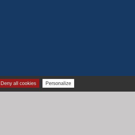
Deny all cookies
Personalize
Jumelage
Mont Saint Guibert (Belgique)
-
Gestion des cookies