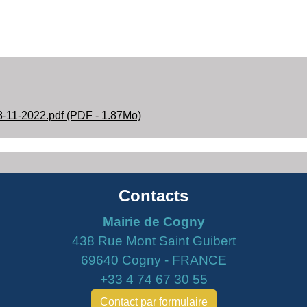
8-11-2022.pdf (PDF - 1.87Mo)
Contacts
Mairie de Cogny
438 Rue Mont Saint Guibert
69640 Cogny - FRANCE
+33 4 74 67 30 55
Contact par formulaire