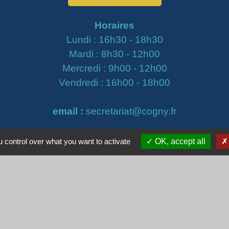
Horaires
Lundi : 16h30 - 18h30
Mardi : 8h30 - 12h00
Mercredi : 9h00 - 12h00
Vendredi : 16h00 - 18h00
email :
secretariat@cogny.fr
 control over what you want to activate
OK, accept all
iens
Villefranche Beaujolais Saône
tique de confidentialité
-
Accessibilité
-
Plan du site