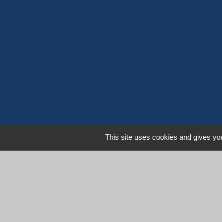
This site uses cookies and gives you
L
Communauté d'Agglomération 
Commune de Denicé
Mentions légales
-
Poli