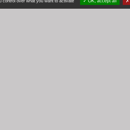
 control over what you want to activate
OK, accept all
Mardi : 8h30 - 12h00
Mercredi : 9h00 - 12h00
Vendredi : 16h00 - 18h00
email :
secretariat@cogny.fr
iens
Villefranche Beaujolais Saône
tique de confidentialité
-
Accessibilité
-
Plan du site
Site créé en partenariat avec Réseau des Communes