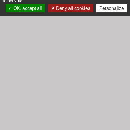
to activate
email :
secretariat@cogny.fr
OK, accept all
Deny all cookies
Personalize
Liens
Communauté d'Agglomération Villefranche
Beaujolais Saône
Commune de Denicé
Jumelage
Mont Saint Guibert (Belgique)
Mentions légales
-
Politique de confidentialité
-
Accessibilité
-
Plan du site
-
Gestion des cookies