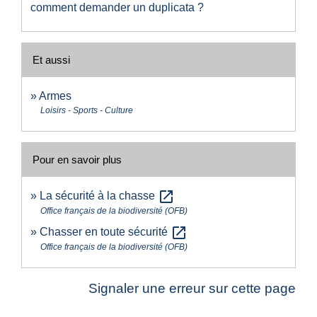
comment demander un duplicata ?
Et aussi
Armes
Loisirs - Sports - Culture
Pour en savoir plus
open_in_new
La sécurité à la chasse
Office français de la biodiversité (OFB)
open_in_new
Chasser en toute sécurité
Office français de la biodiversité (OFB)
Signaler une erreur sur cette page