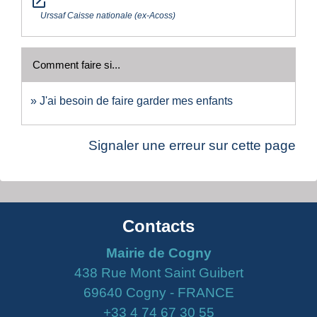
open_in_new
Urssaf Caisse nationale (ex-Acoss)
Comment faire si...
J'ai besoin de faire garder mes enfants
Signaler une erreur sur cette page
Contacts
Mairie de Cogny
438 Rue Mont Saint Guibert
69640 Cogny - FRANCE
+33 4 74 67 30 55