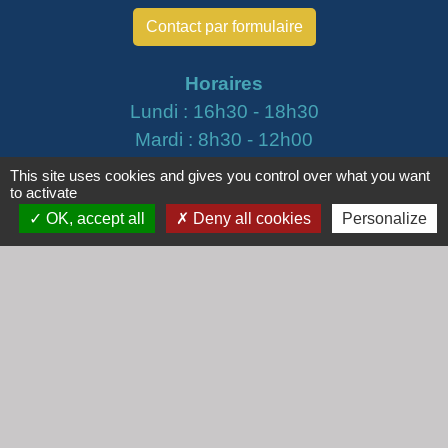
Contact par formulaire
Horaires
Lundi : 16h30 - 18h30
Mardi : 8h30 - 12h00
Mercredi : 9h00 - 12h00
This site uses cookies and gives you control over what you want
to activate
Vendredi : 16h00 - 18h00
OK, accept all
Deny all cookies
Personalize
email :
secretariat@cogny.fr
Liens
Communauté d'Agglomération Villefranche
Beaujolais Saône
Commune de Denicé