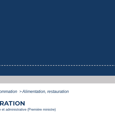
nsommation
>
Alimentation, restauration
URATION
le et administrative (Première ministre)