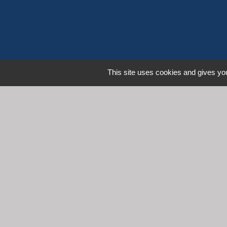
This site uses cookies and gives you
L
Communauté d'Agglomération 