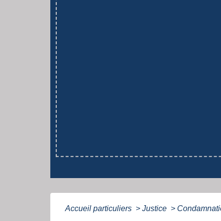
Accueil particuliers
>
Justice
>
Condamnatio