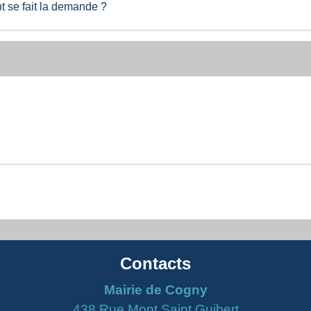
nt se fait la demande ?
Contacts
Mairie de Cogny
438 Rue Mont Saint Guibert