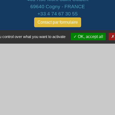
69640 Cogny - FRANCE
+33 4 74 67 30 55
Contact par formulaire
Horaires
 control over what you want to activate
OK, accept all
Lundi : 16h30 - 18h30
Mardi : 8h30 - 12h00
Mercredi : 9h00 - 12h00
Vendredi : 16h00 - 18h00
email :
secretariat@cogny.fr
iens
Villefranche Beaujolais Saône