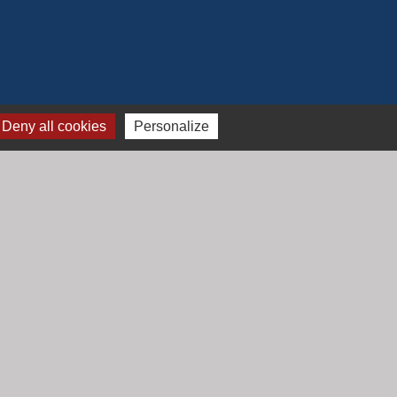
Deny all cookies
Personalize
Jumelage
Mont Saint Guibert (Belgique)