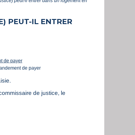
stice) peut-il entrer dans un logement en
E) PEUT-IL ENTRER
 de payer
mmandement de payer
isie.
 commissaire de justice, le