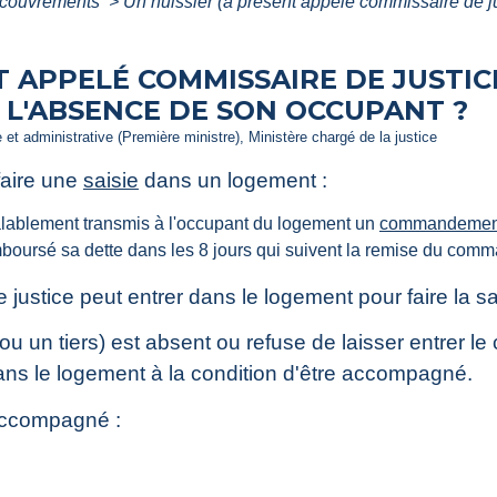
recouvrements
>
Un huissier (à présent appelé commissaire de ju
T APPELÉ COMMISSAIRE DE JUSTIC
L'ABSENCE DE SON OCCUPANT ?
le et administrative (Première ministre), Ministère chargé de la justice
faire une
saisie
dans un logement :
éalablement transmis à l'occupant du logement un
commandement
mboursé sa dette dans les 8 jours qui suivent la remise du co
e justice peut entrer dans le logement pour faire la sa
ou un tiers) est absent ou refuse de laisser entrer le
ans le logement à la condition d'être accompagné.
 accompagné :