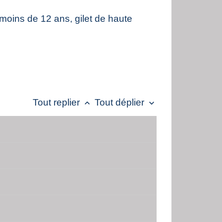
 moins de 12 ans, gilet de haute
Tout replier
Tout déplier
keyboard_arrow_up
keyboard_arrow_down