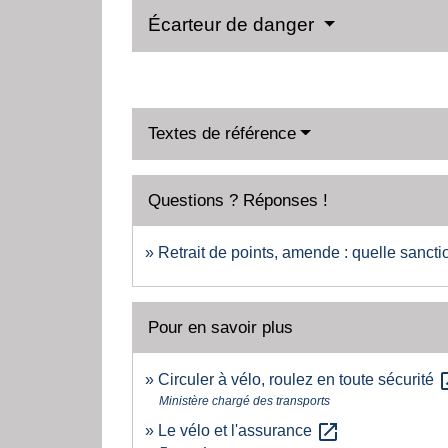
Écarteur de danger
Textes de référence
Questions ? Réponses !
Retrait de points, amende : quelle sanctio
Pour en savoir plus
open
Circuler à vélo, roulez en toute sécurité
Ministère chargé des transports
open_in_new
Le vélo et l'assurance