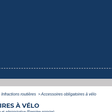
>
Infractions routières
>
Accessoires obligatoires à vélo
IRES À VÉLO
le et administrative (Première ministre)