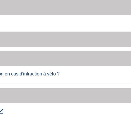
n en cas d'infraction à vélo ?
_in_new