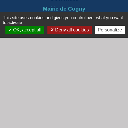
Mairie de Cogny
438 Rue Mont Saint Guibert
This site uses cookies and gives you control over what you want
to activate
69640 Cogny - FRANCE
OK, accept all
Deny all cookies
Personalize
+33 4 74 67 30 55
Contact par formulaire
Horaires
Lundi : 16h30 - 18h30
Mardi : 8h30 - 12h00
Mercredi : 9h00 - 12h00
Vendredi : 16h00 - 18h00
email :
secretariat@cogny.fr